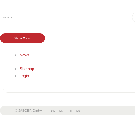
news
SiteMap
News
Sitemap
Login
© JAEGER GmbH
de
en
fr
es